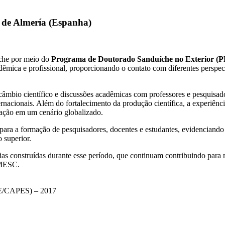
de Almería (Espanha)
íche por meio do
Programa de Doutorado Sanduíche no Exterior 
êmica e profissional, proporcionando o contato com diferentes perspec
ercâmbio científico e discussões acadêmicas com professores e pesquis
rnacionais. Além do fortalecimento da produção científica, a experiênc
tuação em um cenário globalizado.
 para a formação de pesquisadores, docentes e estudantes, evidenciand
 superior.
as construídas durante esse período, que continuam contribuindo para m
AMESC.
DSE/CAPES) – 2017