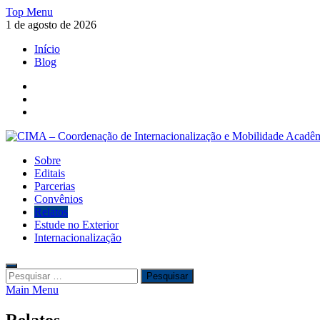
Skip
Top Menu
to
1 de agosto de 2026
content
Início
Blog
Facebook
Twitter
Instagram
CIMA – Coordenação de Internacionalização e Mobilidade Acadêmi
Sobre
CIMA – Coordenação de Internacionalização e Mobilidade Acadêmi
Editais
Parcerias
Convênios
Relatos
Estude no Exterior
Internacionalização
Pesquisar
por:
Main Menu
Relatos